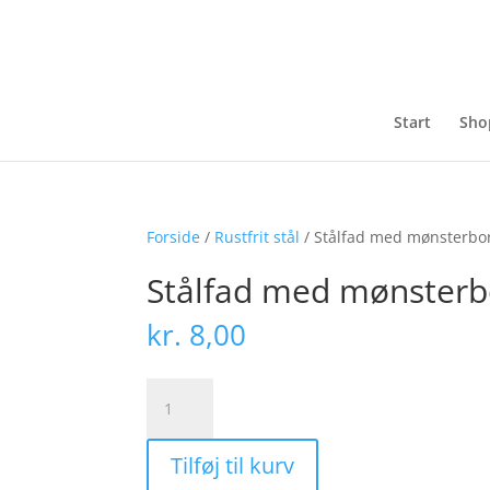
Start
Sho
Forside
/
Rustfrit stål
/ Stålfad med mønsterbo
Stålfad med mønsterb
kr.
8,00
Stålfad
med
mønsterbort
Tilføj til kurv
antal