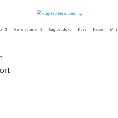
p
Værd at vide
Søg produkt
Kurv
Kasse
Min
rt
ort