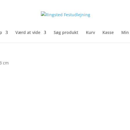
p
Værd at vide
Søg produkt
Kurv
Kasse
Min
33 cm