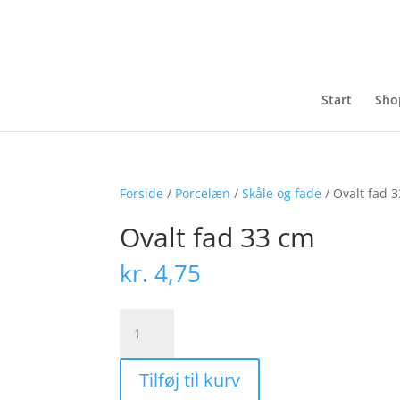
Start
Sho
Forside
/
Porcelæn
/
Skåle og fade
/ Ovalt fad 
Ovalt fad 33 cm
kr.
4,75
Ovalt
fad
33
Tilføj til kurv
cm