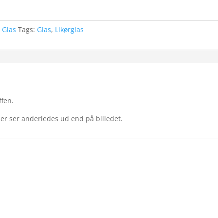
,
Glas
Tags:
Glas
,
Likørglas
ffen.
der ser anderledes ud end på billedet.