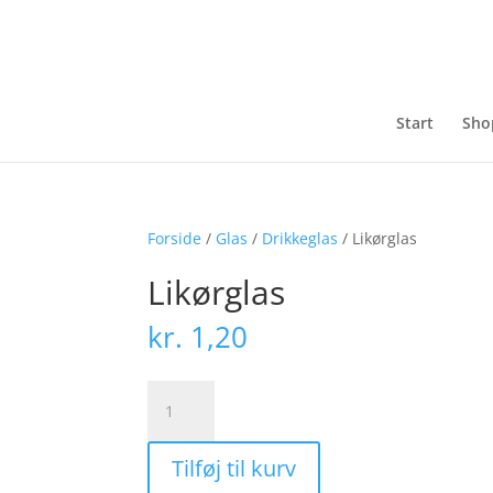
Start
Sho
Forside
/
Glas
/
Drikkeglas
/ Likørglas
Likørglas
kr.
1,20
Likørglas
antal
Tilføj til kurv