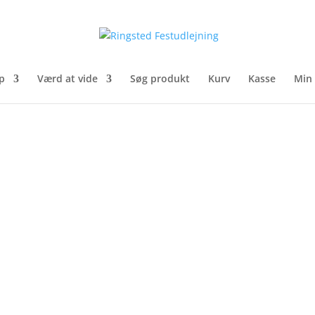
p
Værd at vide
Søg produkt
Kurv
Kasse
Min