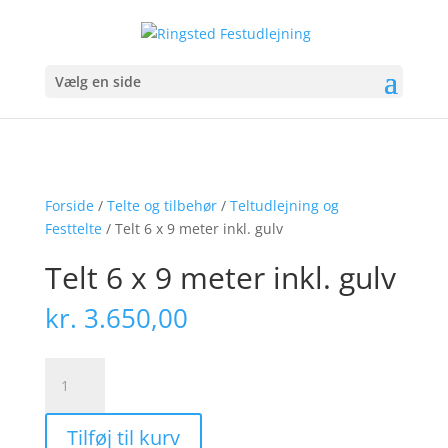
Vælg en side
Forside
/
Telte og tilbehør
/
Teltudlejning og
Festtelte
/ Telt 6 x 9 meter inkl. gulv
Telt 6 x 9 meter inkl. gulv
kr.
3.650,00
Telt
6
x
Tilføj til kurv
9