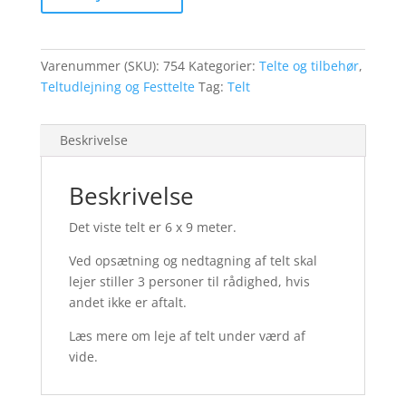
meter
inkl.
gulv
Varenummer (SKU):
754
Kategorier:
Telte og tilbehør
,
antal
Teltudlejning og Festtelte
Tag:
Telt
Beskrivelse
Beskrivelse
Det viste telt er 6 x 9 meter.
Ved opsætning og nedtagning af telt skal
lejer stiller 3 personer til rådighed, hvis
andet ikke er aftalt.
Læs mere om leje af telt under værd af
vide.