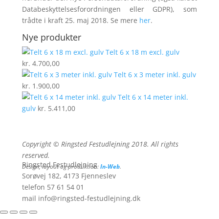
Databeskyttelsesforord­ningen eller GDPR), som
trådte i kraft 25. maj 2018. Se mere
her
.
Nye produkter
Telt 6 x 18 m excl. gulv
kr.
4.700,00
Telt 6 x 3 meter inkl. gulv
kr.
1.900,00
Telt 6 x 14 meter inkl.
gulv
kr.
5.411,00
Copyright © Ringsted Festudlejning 2018. All rights
reserved.
Ringsted Festudlejning
Design, layout og produktion:
In-Web
.
Sorøvej 182, 4173 Fjenneslev
telefon 57 61 54 01
mail info@ringsted-festudlejning.dk