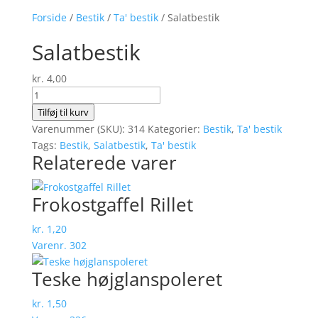
Forside
/
Bestik
/
Ta' bestik
/ Salatbestik
Salatbestik
kr.
4,00
Salatbestik
antal
Tilføj til kurv
Varenummer (SKU):
314
Kategorier:
Bestik
,
Ta' bestik
Tags:
Bestik
,
Salatbestik
,
Ta' bestik
Relaterede varer
Frokostgaffel Rillet
kr.
1,20
Varenr. 302
Teske ­højglanspole­ret
kr.
1,50