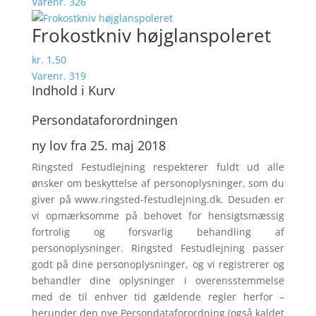
Varenr. 326
Frokostkniv ­højglanspole­ret
kr.
1,50
Varenr. 319
Indhold i Kurv
Persondata­forordningen
ny lov fra 25. maj 2018
Ringsted Festudlejning respek­terer fuldt ud alle
ønsker om beskyttelse af personoplysninger, som du
giver på www.ringsted-festudlejning.dk. Desuden er
vi opmærksomme på behovet for hensigtsmæssig
fortrolig og forsvarlig behandling af
personoplysninger. Ringsted Festudlejning passer
godt på dine personoplysninger, og vi registrerer og
behandler dine oplysninger i overensstemmelse
med de til enhver tid gældende regler herfor –
herunder den nye Persondataforordning (også kaldet