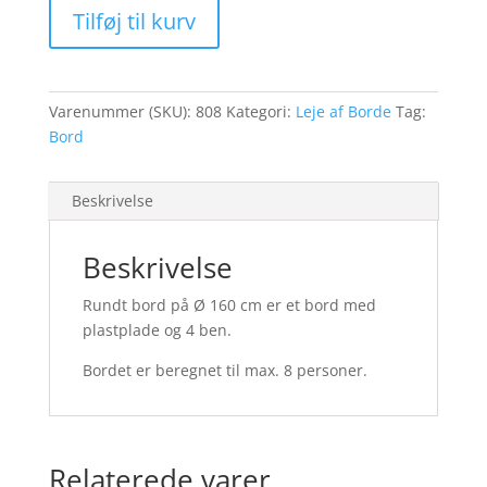
Tilføj til kurv
1.60
m
antal
Varenummer (SKU):
808
Kategori:
Leje af Borde
Tag:
Bord
Beskrivelse
Beskrivelse
Rundt bord på Ø 160 cm er et bord med
plastplade og 4 ben.
Bordet er beregnet til max. 8 personer.
Relaterede varer