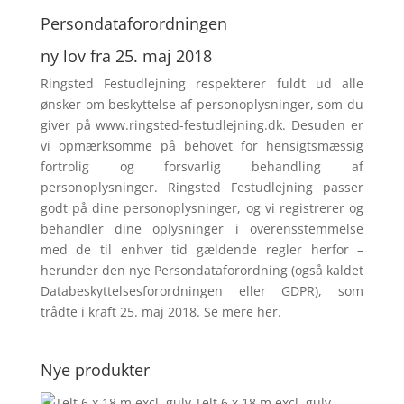
Persondata­forordningen
ny lov fra 25. maj 2018
Ringsted Festudlejning respek­terer fuldt ud alle
ønsker om beskyttelse af personoplysninger, som du
giver på www.ringsted-festudlejning.dk. Desuden er
vi opmærksomme på behovet for hensigtsmæssig
fortrolig og forsvarlig behandling af
personoplysninger. Ringsted Festudlejning passer
godt på dine personoplysninger, og vi registrerer og
behandler dine oplysninger i overensstemmelse
med de til enhver tid gældende regler herfor –
herunder den nye Persondataforordning (også kaldet
Databeskyttelsesforord­ningen eller GDPR), som
trådte i kraft 25. maj 2018. Se mere
her
.
Nye produkter
Telt 6 x 18 m excl. gulv