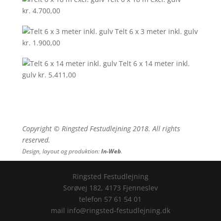
kr.
4.700,00
Telt 6 x 3 meter inkl. gulv
kr.
1.900,00
Telt 6 x 14 meter inkl.
gulv
kr.
5.411,00
Copyright © Ringsted Festudlejning 2018. All rights
reserved.
Design, layout og produktion:
In-Web
.
Ringsted Festudlejning
Sorøvej 182, 4173 Fjenneslev
telefon 57 61 54 01
mail info@ringsted-festudlejning.dk