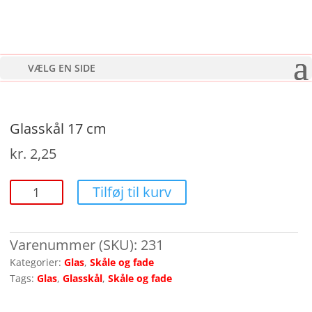
VÆLG EN SIDE
Glasskål 17 cm
kr.
2,25
Glasskål
Tilføj til kurv
17
cm
antal
Varenummer (SKU):
231
Kategorier:
Glas
,
Skåle og fade
Tags:
Glas
,
Glasskål
,
Skåle og fade