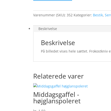
Varenummer (SKU):
352
Kategorier:
Bestik
,
Ser
Beskrivelse
Beskrivelse
På billedet vises hele sættet. Frokostkniv e
Relaterede varer
Middagsgaffel ­
højglanspole­ret
kr.
1,50