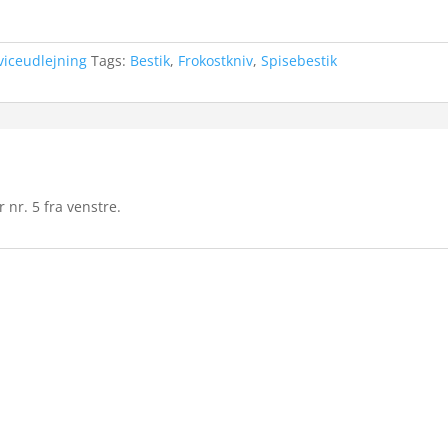
viceudlejning
Tags:
Bestik
,
Frokostkniv
,
Spisebestik
r nr. 5 fra venstre.