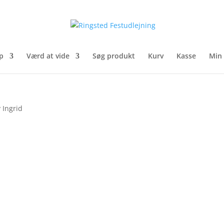
p
Værd at vide
Søg produkt
Kurv
Kasse
Min
 ­Ingrid