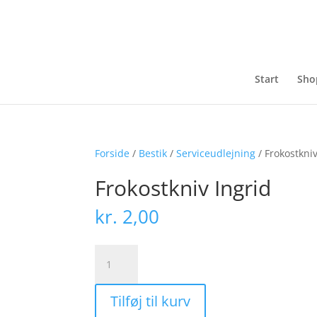
Start
Sho
Forside
/
Bestik
/
Serviceudlejning
/ Frokostkniv
Frokostkniv ­Ingrid
kr.
2,00
Frokostkniv
­
Ingrid
Tilføj til kurv
antal