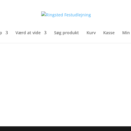
p
Værd at vide
Søg produkt
Kurv
Kasse
Min