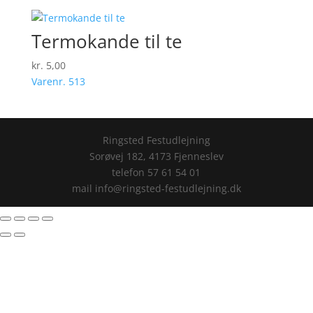
Termokande til te
kr.
5,00
Varenr. 513
Ringsted Festudlejning
Sorøvej 182, 4173 Fjenneslev
telefon 57 61 54 01
mail info@ringsted-festudlejning.dk