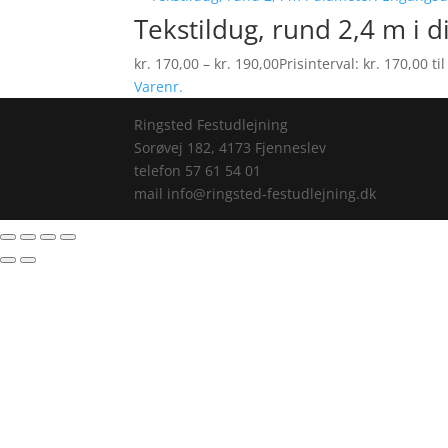
Tekstildug, rund 2,4 m i 
kr.
170,00
–
kr.
190,00
Prisinterval: kr. 170,00 ti
Varenr.
Ringsted Festudlejning
Sorøvej 182, 4173 Fjenneslev
telefon 57 61 54 01
mail info@ringsted-festudlejning.dk