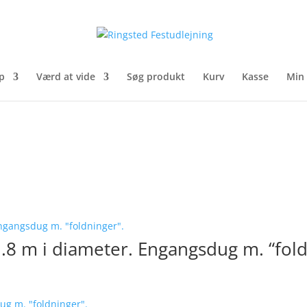
p
Værd at vide
Søg produkt
Kurv
Kasse
Min
1.8 m i diameter. Engangsdug m. “fold