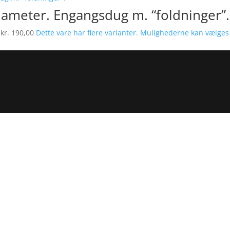
diameter. Engangsdug m. “foldninger”.
l kr. 190,00
Dette vare har flere varianter. Mulighederne kan vælge