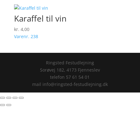
Karaffel til vin
kr.
4,00
Varenr. 238
Ringsted Festudlejning
Sorøvej 182, 4173 Fjenneslev
telefon 57 61 54 01
mail info@ringsted-festudlejning.dk