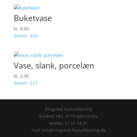
Buketvase
kr.
8,00
Varenr. 533
Vase, slank, porcelæn
kr.
2,00
Varenr. 517
Ringsted Festudlejning
Sorøvej 182, 4173 Fjenneslev
telefon 57 61 54 01
mail info@ringsted-festudlejning.dk